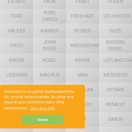
EVOBUS
FAUN
FENDT
FODEN
FORD
FORD
FRUEHAUF
GOLDHOFER
CARGO
HALDEX
IKARBUS
IRISBUS
ISUZU
JOHN
KHODRO
IVECO
KAESSBOHRER
DEERE
DIESEL
KNORR
KÖGEL
KRONE
LEYLAND/DA
LIEBHERR
MAGIRUS
MAN
MERCEDES
Muhtelif /
MERITOR
NEOPLAN
OPTARE
Sitemizden en iyi şekilde faydalanabilmeniz
Various
için çerezler kullanılmaktadır. Bu siteye giriş
yaparak çerez kullanımını kabul etmiş
OTOKAR
OTOYOL
PEGASO
RENAULT
sayılıyorsunuz.
Daha fazla bilgi
RENAULT
S.ATKINSON
SAF
SANOS
Tamam
VI