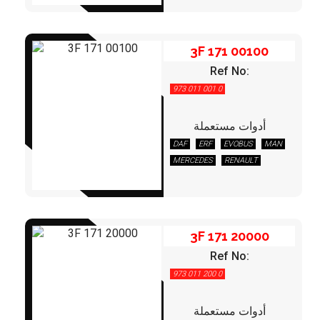
IVECO
KAESSBOHRER
KÖGEL
KRONE
LEYLAND/DAF
LIEBHERR
3F 171 00100
MAN
MERCEDES
NEOPLAN
Ref No:
PEGASO
RENAULT
973 011 001 0
S.ATKINSON
SCANIA
SCHMITZ
STEYR
VOLVO
أدوات مستعملة
DAF
ERF
EVOBUS
MAN
3F 171 20000
MERCEDES
RENAULT
3F 171 20000
Ref No:
973 011 200 0
أدوات مستعملة