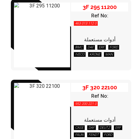
KRONE
LIEBHERR
MAN
3F 295 11200
MERCEDES
NEOPLAN
Ref No:
OTOYOL
PEGASO
RENAULT
463 013 112 0
SCANIA
SCHMITZ
TEREX/DEMAG
VOLVO
أدوات مستعملة
BMC
DAF
ERF
FORD
3F 320 22100
IVECO
KRONE
MAN
MERCEDES
NEOPLAN
OTOYOL
RENAULT
VOLVO
3F 320 22100
Ref No:
952 200 221 0
أدوات مستعملة
CASE
DAF
DEUTZ
ERF
3F 320 22200
FAUN
FENDT
FORD