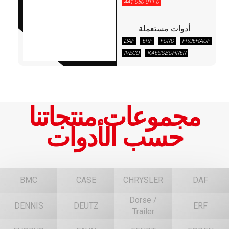
441 050 011 0
أدوات مستعملة
DAF
ERF
FORD
FRUEHAUF
IVECO
KAESSBOHRER
KÖGEL
KRONE
MAN
MERCEDES
NEOPLAN
RENAULT VI
SCANIA
SCHMITZ
مجموعات منتجاتنا
حسب الأدوات
BMC
CASE
CHRYSLER
DAF
Dorse /
DENNIS
DEUTZ
ERF
Trailer