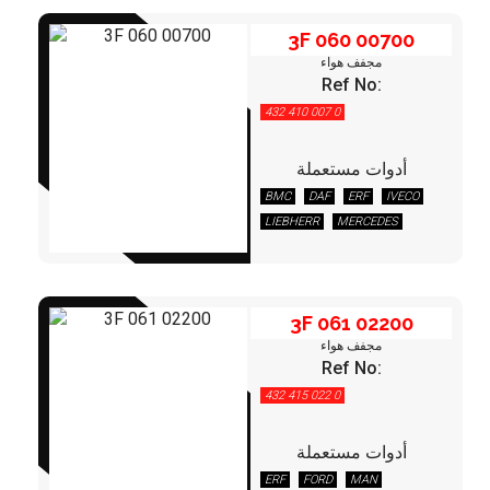
FITTINGS & HOSES
3F 060 00700
مجفف هواء
DISC - DRUM - HUB - WHEEL NUT
Ref No:
432 410 007 0
OTHER
أدوات مستعملة
3F 061 02200
BMC
DAF
ERF
IVECO
LIEBHERR
MERCEDES
3F 061 02200
مجفف هواء
Ref No:
432 415 022 0
أدوات مستعملة
3F 061 03000
ERF
FORD
MAN