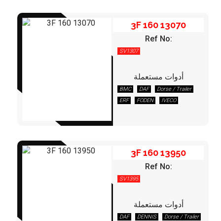
SCHMITZ
TEREX/DEMAG
3F 160 13070
Ref No:
SV1307
أدوات مستعملة
BMC
DAF
Dorse / Trailer
3F 160 13950
ERF
FODEN
IVECO
KAESSBOHRER
LEYLAND/DAF
MAN
MERCEDES
OPTARE
RENAULT
STEYR
VOLVO
3F 160 13950
Ref No:
SV1395
أدوات مستعملة
DAF
DENNIS
Dorse / Trailer