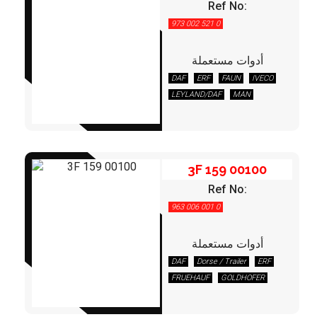
Ref No:
973 002 521 0
أدوات مستعملة
DAF
ERF
FAUN
IVECO
3F 159 00100
LEYLAND/DAF
MAN
MERCEDES
RENAULT
STEYR
VOLVO
3F 159 00100
Ref No:
963 006 001 0
أدوات مستعملة
DAF
Dorse / Trailer
ERF
3F 160 13070
FRUEHAUF
GOLDHOFER
IVECO
KRONE
LEYLAND/DAF
MAN
NEOPLAN
RENAULT