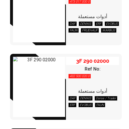
473 017 000 0
أدوات مستعملة
DAF
DENNIS
ERF
EVOBUS
3F 290 02000
FAUN
FRUEHAUF
IKARBUS
IVECO
KAESSBOHRER
KRONE
LEYLAND/DAF
LIEBHERR
MAN
MERCEDES
NEOPLAN
RENAULT
3F 290 02000
SCHMITZ
TEREX/DEMAG
Ref No:
VOLVO
432 500 020 0
أدوات مستعملة
DAF
DENNIS
Dorse / Trailer
3F 295 11200
ERF
EVOBUS
FAUN
FRUEHAUF
GOLDHOFER
IVECO
JOHN DEERE
KAESSBOHRER
KÖGEL