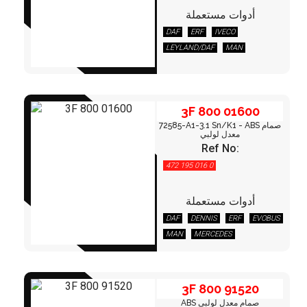
أدوات مستعملة
3F 800 01600
DAF
ERF
IVECO
LEYLAND/DAF
MAN
PEGASO
3F 800 01600
72585-A1-3.1 Sn/K1 - ABS صمام
معدل لولبي
Ref No:
472 195 016 0
أدوات مستعملة
3F 800 91520
DAF
DENNIS
ERF
EVOBUS
MAN
MERCEDES
RENAULT VI
3F 800 91520
ABS صمام معدل لولبي