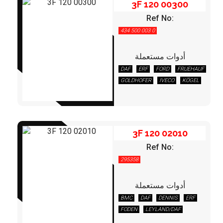
3F 120 00300
Ref No:
434 500 003 0
أدوات مستعملة
DAF
ERF
FORD
FRUEHAUF
3F 120 02010
GOLDHOFER
IVECO
KÖGEL
KRONE
MAN
MERCEDES
SCANIA
STEYR
VOLVO
3F 120 02010
Ref No:
295358
أدوات مستعملة
BMC
DAF
DENNIS
ERF
3F 132 00100
FODEN
LEYLAND/DAF
MERCEDES
OPTARE