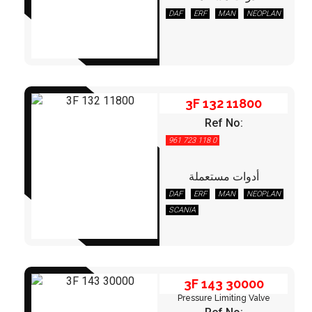
DAF
ERF
MAN
NEOPLAN
3F 132 11800
3F 132 11800
Ref No:
961 723 118 0
أدوات مستعملة
DAF
ERF
MAN
NEOPLAN
3F 143 30000
SCANIA
3F 143 30000
Pressure Limiting Valve