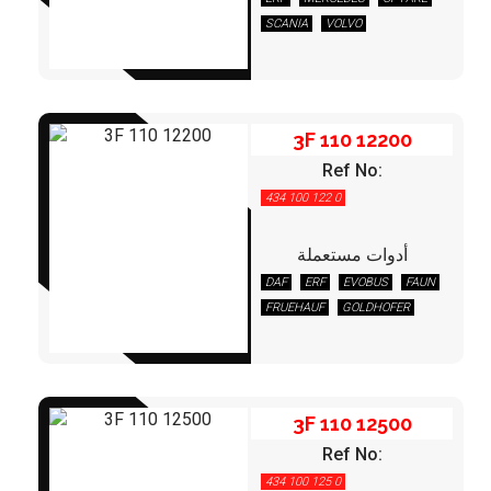
3F 110 12200
SCANIA
VOLVO
3F 110 12200
Ref No:
434 100 122 0
أدوات مستعملة
DAF
ERF
EVOBUS
FAUN
3F 110 12500
FRUEHAUF
GOLDHOFER
IVECO
KAESSBOHRER
KÖGEL
KRONE
MAN
MERCEDES
RENAULT
SCHMITZ
STEYR
VOLVO
3F 110 12500
Ref No:
434 100 125 0