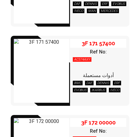
DAF
DENNIS
ERF
EVOBUS
3F 171 57400
IVECO
MAN
MERCEDES
RENAULT
TEREX/DEMAG
3F 171 57400
Ref No:
AC574AXY
أدوات مستعملة
BMC
DAF
DENNIS
ERF
3F 172 00000
EVOBUS
IKARBUS
IVECO
LEYLAND/DAF
OPTARE
OTOKAR
S.ATKINSON
SCANIA
TEMSA
VOLVO
3F 172 00000
Ref No: