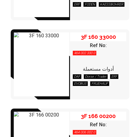
3F 160 33000
ERF
FODEN
KAESSBOHRER
LEYLAND/DAF
MAN
SCHMITZ
3F 160 33000
Ref No:
464 002 330 0
أدوات مستعملة
DAF
Dorse / Trailer
ERF
3F 166 00200
EVOBUS
FRUEHAUF
GOLDHOFER
IVECO
KAESSBOHRER
KÖGEL
KRONE
LEYLAND/DAF
MAN
MERCEDES
RENAULT
3F 166 00200
SCHMITZ
STEYR
VOLVO
Ref No:
464 006 002 0