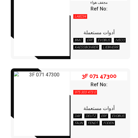
مجفف هواء
Ref No:
LA8234
أدوات مستعملة
3F 071 47300
BMC
ERF
EVOBUS
IVECO
KAESSBOHRER
LIEBHERR
MAN
MERCEDES
NEOPLAN
OPTARE
STEYR
3F 071 47300
Ref No:
975 303 473 0
أدوات مستعملة
DAF
DEUTZ
ERF
EVOBUS
3F 090 00800
FAUN
FENDT
FODEN
IKARBUS
IVECO
LEYLAND/DAF
MAN