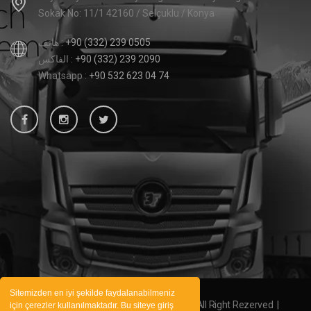
Sokak No: 11/1 42160 / Selçuklu / Konya
+90 (332) 239 0505
هاتف :
+90 (332) 239 2090
الفاكس :
Whatsapp :
+90 532 623 04 74
Sitemizden en iyi şekilde faydalanabilmeniz
2020 © 3fbrakes Bütün Hakları Saklıdır, All Right Rezerved |
için çerezler kullanılmaktadır. Bu siteye giriş