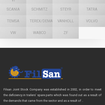
VI
SCANIA
SCHMITZ
STEYR
TATRA
TEMSA
TEREX/DEMAG
VANHOLL
VOLVO
VW
WABCO
ZF
Filsan Joint Stock Company was established in 2002, in order to meet
the deficiency in trailers’ spare parts which was found out as a result of
the demands that came from the sector and as a result of ..