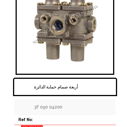
FITTINGS & HOSES
DISC - DRUM - HUB - WHEEL NUT
OTHER
أربعة صمام حماية الدائرة
3F 050 04200
Ref No: