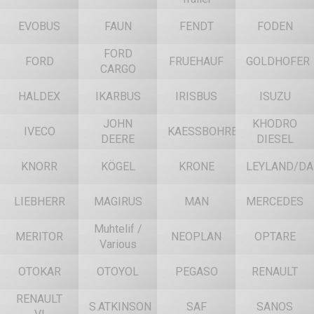
EVOBUS
FAUN
FENDT
FODEN
FORD
FORD
FRUEHAUF
GOLDHOFER
CARGO
HALDEX
IKARBUS
IRISBUS
ISUZU
JOHN
KHODRO
IVECO
KAESSBOHRER
DEERE
DIESEL
KNORR
KÖGEL
KRONE
LEYLAND/DA
LIEBHERR
MAGIRUS
MAN
MERCEDES
Muhtelif /
MERITOR
NEOPLAN
OPTARE
Various
OTOKAR
OTOYOL
PEGASO
RENAULT
RENAULT
S.ATKINSON
SAF
SANOS