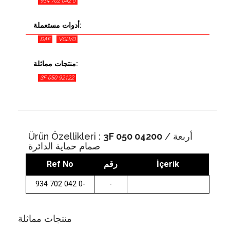
934 702 042 0
أدوات مستعملة:
DAF
VOLVO
منتجات مماثلة:
3F 050 92122
/ أربعة
3F 050 04200
Ürün Özellikleri :
صمام حماية الدائرة
İçerik
رقم
Ref No
934 702 042 0-
-
منتجات مماثلة